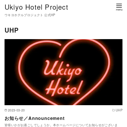
コ
Ukiyo Hotel Project
ン
ウキヨホテルプロジェクト 公式HP
テ
ン
UHP
ツ
へ
移
動
2023-03-20
UHP
お知らせ／Announcement
皆様いかがお過ごしでしょうか。本ホームページについてお知らせがございま