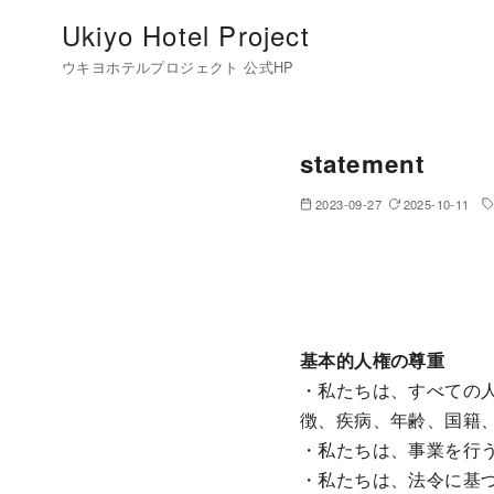
コ
Ukiyo Hotel Project
ン
ウキヨホテルプロジェクト 公式HP
テ
ン
ツ
statement
へ
移
2023-09-27
2025-10-11
動
基本的人権の尊重
・私たちは、すべての
徴、疾病、年齢、国籍
・私たちは、事業を行
・私たちは、法令に基