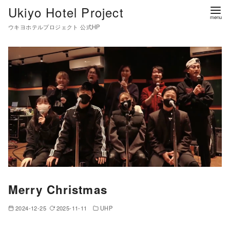
コ
Ukiyo Hotel Project
ン
ウキヨホテルプロジェクト 公式HP
テ
ン
ツ
へ
移
動
Merry Christmas
2024-12-25
2025-11-11
UHP