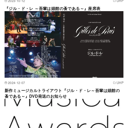
2023-10-12
UHP
『ジル・ド・レ ～吾輩は娼館の蚤である～』座席表
2024-12-07
UHP
新作ミュージカルトライアウト『ジル・ド・レ～吾輩は娼館の
蚤である～』DVD発送のお知らせ