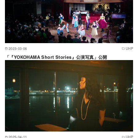
2023-03-06
UHP
「『YOKOHAMA Short Stories』公演写真」公開
2025-04-11
UHP