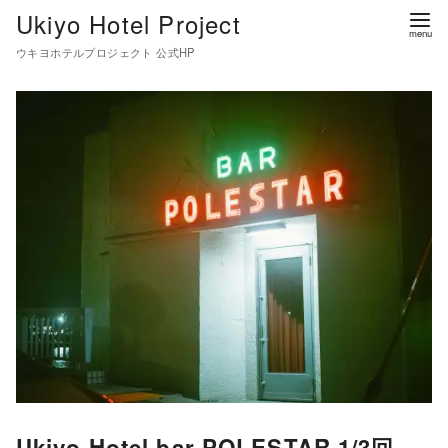
コ
Ukiyo Hotel Project
ン
ウキヨホテルプロジェクト 公式HP
テ
ン
ツ
へ
移
動
Ukiyo Hotel bar POLESTAR 1/3回