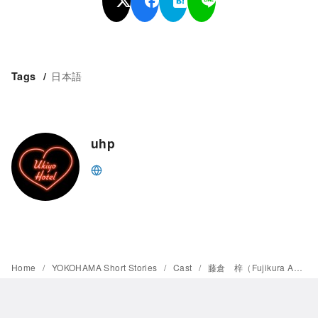
日本語
Tags
uhp
Home
YOKOHAMA Short Stories
Cast
藤倉 梓（Fujikura Azusa）