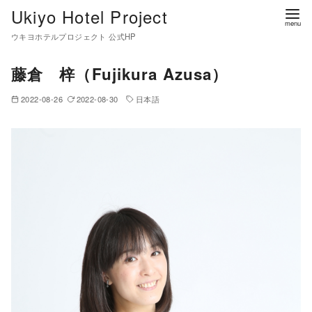
コ
Ukiyo Hotel Project
ン
ウキヨホテルプロジェクト 公式HP
テ
ン
藤倉 梓（Fujikura Azusa）
ツ
2022-08-26
2022-08-30
日本語
へ
移
動