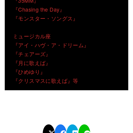
『35MM』
『Chasing the Day』
​『モンスター・ソングス』
ミュージカル座
『アイ・ハヴ・ア・ドリーム』
『チェアーズ』
『月に歌えば』
『ひめゆり』
『クリスマスに歌えば』​等​