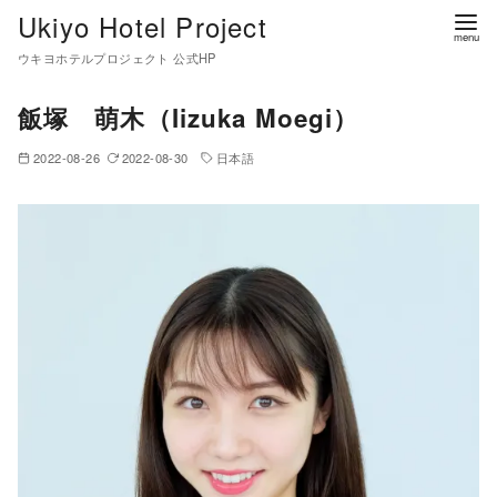
コ
Ukiyo Hotel Project
ン
ウキヨホテルプロジェクト 公式HP
テ
ン
飯塚 萌木（Iizuka Moegi）
ツ
2022-08-26
2022-08-30
日本語
へ
移
動