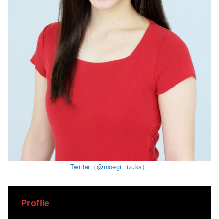
Twitter（@moegi_iizuka）
Profile