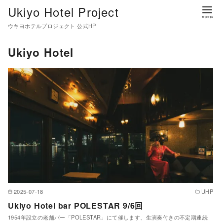
コ
Ukiyo Hotel Project
ン
ウキヨホテルプロジェクト 公式HP
テ
ン
Ukiyo Hotel
ツ
へ
移
動
2025-07-18
UHP
Ukiyo Hotel bar POLESTAR 9/6回
1954年設立の老舗バー「POLESTAR」にて催します、生演奏付きの不定期連続