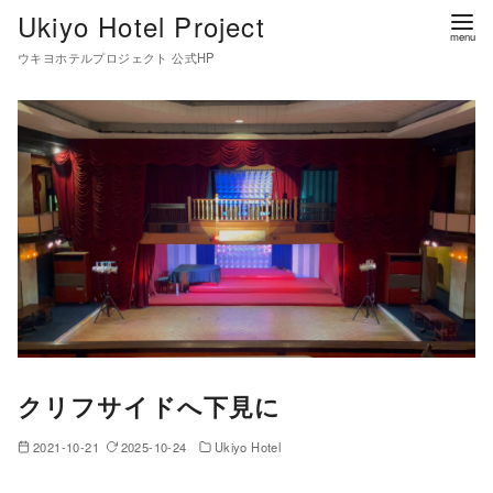
コ
Ukiyo Hotel Project
ン
ウキヨホテルプロジェクト 公式HP
テ
ン
ツ
へ
移
動
クリフサイドへ下見に
2021-10-21
2025-10-24
Ukiyo Hotel